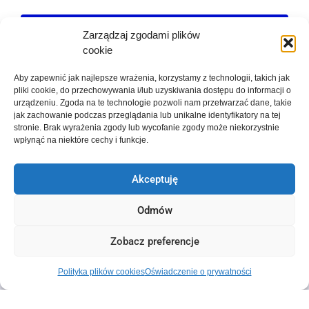
Zarządzaj zgodami plików
cookie
Wyślij swoje zgłoszenie
Aby zapewnić jak najlepsze wrażenia, korzystamy z technologii, takich jak
pliki cookie, do przechowywania i/lub uzyskiwania dostępu do informacji o
urządzeniu. Zgoda na te technologie pozwoli nam przetwarzać dane, takie
jak zachowanie podczas przeglądania lub unikalne identyfikatory na tej
stronie. Brak wyrażenia zgody lub wycofanie zgody może niekorzystnie
wpłynąć na niektóre cechy i funkcje.
Akceptuję
Odmów
Zobacz preferencje
© 1364 – 2026 Uniwersytet Jagielloński w
Krakowie
Polityka plików cookies
Oświadczenie o prywatności