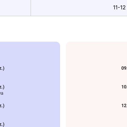
11-12
z.)
09
z.)
10
wa
z.)
12
z.)