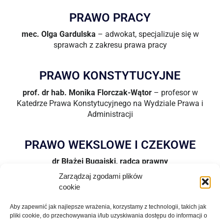
PRAWO PRACY
mec. Olga Gardulska
– adwokat, specjalizuje się w
sprawach z zakresu prawa pracy
PRAWO KONSTYTUCYJNE
prof. dr hab. Monika Florczak-Wątor
– profesor w
Katedrze Prawa Konstytucyjnego na Wydziale Prawa i
Administracji
PRAWO WEKSLOWE I CZEKOWE
dr Błażej Bugajski, radca prawny
Zarządzaj zgodami plików
cookie
PRAWO UNII EUROPEJSKIEJ
Aby zapewnić jak najlepsze wrażenia, korzystamy z technologii, takich jak
dr hab. Ilona Przybojewska
pliki cookie, do przechowywania i/lub uzyskiwania dostępu do informacji o