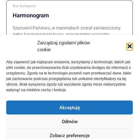
Bez kategorii
Harmonogram
Szanowni Państwo, w materiałach został zamieszczony
pełny harmonogram kursu, proszę mimo wszystko
obserwować harmonogramy poszczególnych zjazdów w
Zarządzaj zgodami plików
folderach (w razie zmian).
cookie
Learn more
Aby zapewnić jak najlepsze wrażenia, korzystamy z technologii, takich jak
pliki cookie, do przechowywania i/lub uzyskiwania dostępu do informacji o
urządzeniu. Zgoda na te technologie pozwoli nam przetwarzać dane, takie
jak zachowanie podczas przeglądania lub unikalne identyfikatory na tej
stronie. Brak wyrażenia zgody lub wycofanie zgody może niekorzystnie
Bez kategorii
wpłynąć na niektóre cechy i funkcje.
Dołączanie do zajęć
Akceptuję
Szanowni Państwo, uprzejmie proszę o dołączanie do
zajęć poprzez logowanie na konta utworzone na platformie
Odmów
Webex – konta muszą być utworzone na te same adresy
Zobacz preferencje
Learn more